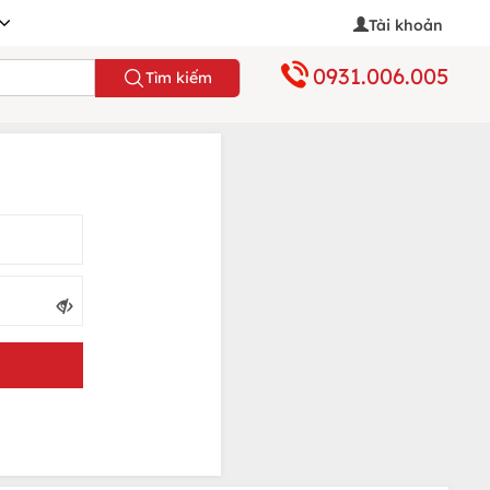
Tài khoản
0931.006.005
Tìm kiếm