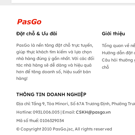
Đặt chỗ & Ưu đãi
Giới thiệu
PasGo là nền tảng đặt chỗ trực tuyến,
Tổng quan về n
giúp thực khách tìm kiếm và lựa chọn
Hướng dẫn đặt 
nhà hàng đúng ý gần nhất. Với các đối
Câu hỏi thường 
tác nhà hàng sẽ dễ dàng và hiệu quả
chỗ
hơn để tăng doanh số, hiệu suất bán
hàng!
THÔNG TIN DOANH NGHIỆP
Địa chỉ: Tầng 9, Tòa Minori, Số 67A Trương Định, Phường Tr
Hotline: 0931.006.005 | Email:
CSKH@pasgo.vn
Mã số thuế: 0106329034
© Copyright 2010 PasGo.jsc, All rights reserved