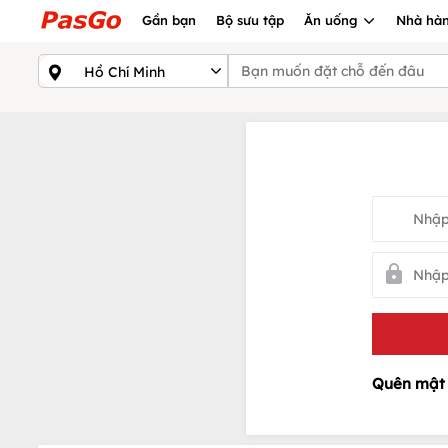
Gần bạn
Bộ sưu tập
Ăn uống
Nhà hàn