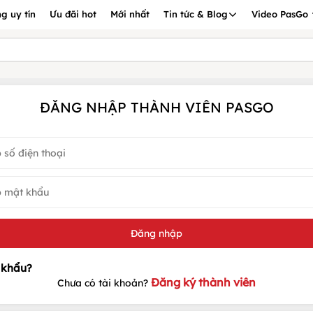
g uy tín
Ưu đãi hot
Mới nhất
Tin tức & Blog
Video PasGo
ĐĂNG NHẬP THÀNH VIÊN PASGO
Đăng ký thành viên
Chưa có tài khoản?