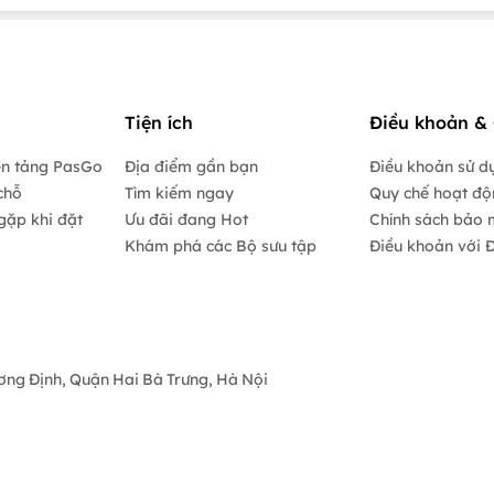
Tiện ích
Điều khoản & 
ền tảng PasGo
Địa điểm gần bạn
Điều khoản sử d
chỗ
Tìm kiếm ngay
Quy chế hoạt đ
gặp khi đặt
Ưu đãi đang Hot
Chính sách bảo 
Khám phá các Bộ sưu tập
Điều khoản với Đ
ương Định, Quận Hai Bà Trưng, Hà Nội