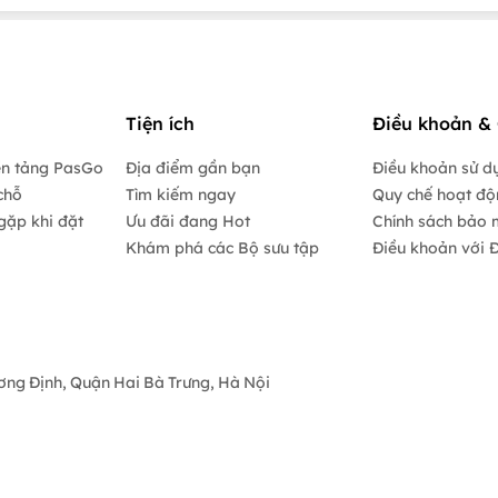
Tiện ích
Điều khoản & 
ền tảng PasGo
Địa điểm gần bạn
Điều khoản sử d
chỗ
Tìm kiếm ngay
Quy chế hoạt đ
gặp khi đặt
Ưu đãi đang Hot
Chính sách bảo 
Khám phá các Bộ sưu tập
Điều khoản với Đ
ương Định, Quận Hai Bà Trưng, Hà Nội