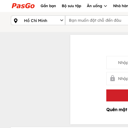
Gần bạn
Bộ sưu tập
Ăn uống
Nhà hàn