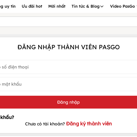
g uy tín
Ưu đãi hot
Mới nhất
Tin tức & Blog
Video PasGo
ĐĂNG NHẬP THÀNH VIÊN PASGO
Đăng ký thành viên
Chưa có tài khoản?