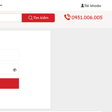
Tài khoản
0931.006.005
Tìm kiếm