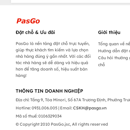
Đặt chỗ & Ưu đãi
Giới thiệu
PasGo là nền tảng đặt chỗ trực tuyến,
Tổng quan về n
giúp thực khách tìm kiếm và lựa chọn
Hướng dẫn đặt 
nhà hàng đúng ý gần nhất. Với các đối
Câu hỏi thường 
tác nhà hàng sẽ dễ dàng và hiệu quả
chỗ
hơn để tăng doanh số, hiệu suất bán
hàng!
THÔNG TIN DOANH NGHIỆP
Địa chỉ: Tầng 9, Tòa Minori, Số 67A Trương Định, Phường Tr
Hotline: 0931.006.005 | Email:
CSKH@pasgo.vn
Mã số thuế: 0106329034
© Copyright 2010 PasGo.jsc, All rights reserved