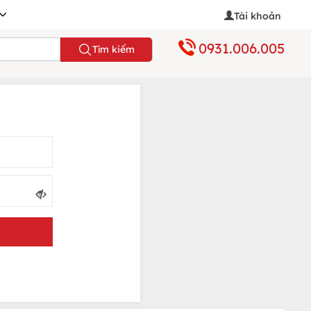
Tài khoản
0931.006.005
Tìm kiếm