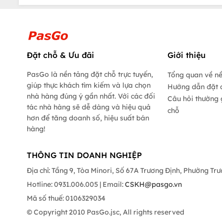
Đặt chỗ & Ưu đãi
Giới thiệu
PasGo là nền tảng đặt chỗ trực tuyến,
Tổng quan về n
giúp thực khách tìm kiếm và lựa chọn
Hướng dẫn đặt 
nhà hàng đúng ý gần nhất. Với các đối
Câu hỏi thường 
tác nhà hàng sẽ dễ dàng và hiệu quả
chỗ
hơn để tăng doanh số, hiệu suất bán
hàng!
THÔNG TIN DOANH NGHIỆP
Địa chỉ: Tầng 9, Tòa Minori, Số 67A Trương Định, Phường Tr
Hotline: 0931.006.005 | Email:
CSKH@pasgo.vn
Mã số thuế: 0106329034
© Copyright 2010 PasGo.jsc, All rights reserved