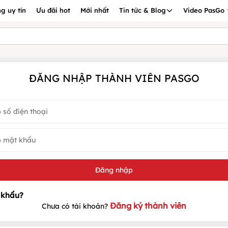
g uy tín
Ưu đãi hot
Mới nhất
Tin tức & Blog
Video PasGo
ĐĂNG NHẬP THÀNH VIÊN PASGO
Đăng ký thành viên
Chưa có tài khoản?