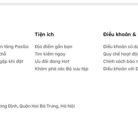
Tiện ích
Điều khoản & 
ền tảng PasGo
Địa điểm gần bạn
Điều khoản sử d
chỗ
Tìm kiếm ngay
Quy chế hoạt đ
gặp khi đặt
Ưu đãi đang Hot
Chính sách bảo 
Khám phá các Bộ sưu tập
Điều khoản với Đ
ương Định, Quận Hai Bà Trưng, Hà Nội