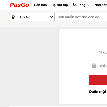
Gần bạn
Bộ sưu tập
Ăn uống
Nhà hàn