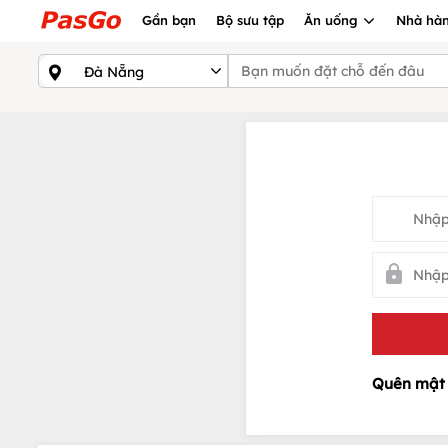
Gần bạn
Bộ sưu tập
Ăn uống
Nhà hàn