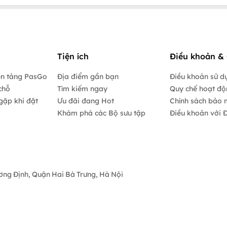
Tiện ích
Điều khoản & 
ền tảng PasGo
Địa điểm gần bạn
Điều khoản sử d
chỗ
Tìm kiếm ngay
Quy chế hoạt đ
gặp khi đặt
Ưu đãi đang Hot
Chính sách bảo 
Khám phá các Bộ sưu tập
Điều khoản với Đ
ương Định, Quận Hai Bà Trưng, Hà Nội