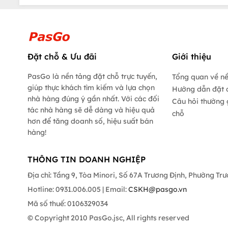
Đặt chỗ & Ưu đãi
Giới thiệu
PasGo là nền tảng đặt chỗ trực tuyến,
Tổng quan về n
giúp thực khách tìm kiếm và lựa chọn
Hướng dẫn đặt 
nhà hàng đúng ý gần nhất. Với các đối
Câu hỏi thường 
tác nhà hàng sẽ dễ dàng và hiệu quả
chỗ
hơn để tăng doanh số, hiệu suất bán
hàng!
THÔNG TIN DOANH NGHIỆP
Địa chỉ: Tầng 9, Tòa Minori, Số 67A Trương Định, Phường Tr
Hotline: 0931.006.005 | Email:
CSKH@pasgo.vn
Mã số thuế: 0106329034
© Copyright 2010 PasGo.jsc, All rights reserved