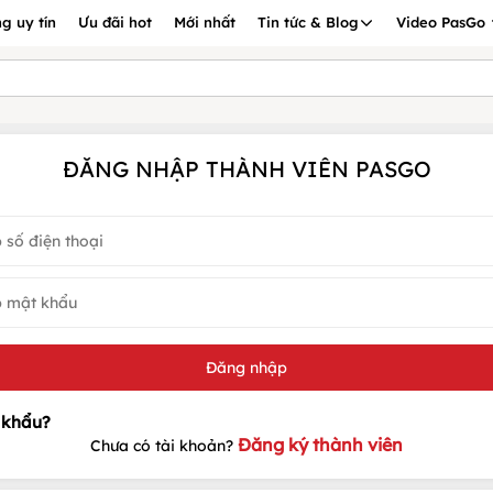
g uy tín
Ưu đãi hot
Mới nhất
Tin tức & Blog
Video PasGo
ĐĂNG NHẬP THÀNH VIÊN PASGO
Đăng ký thành viên
Chưa có tài khoản?