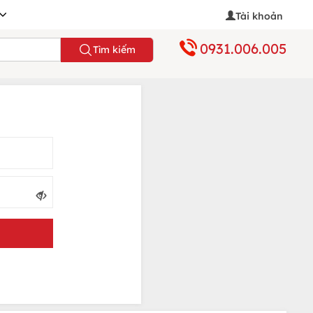
Tài khoản
0931.006.005
Tìm kiếm