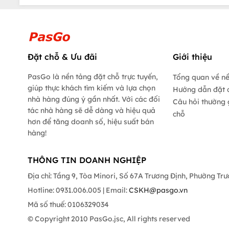
Đặt chỗ & Ưu đãi
Giới thiệu
PasGo là nền tảng đặt chỗ trực tuyến,
Tổng quan về n
giúp thực khách tìm kiếm và lựa chọn
Hướng dẫn đặt 
nhà hàng đúng ý gần nhất. Với các đối
Câu hỏi thường 
tác nhà hàng sẽ dễ dàng và hiệu quả
chỗ
hơn để tăng doanh số, hiệu suất bán
hàng!
THÔNG TIN DOANH NGHIỆP
Địa chỉ: Tầng 9, Tòa Minori, Số 67A Trương Định, Phường Tr
Hotline: 0931.006.005 | Email:
CSKH@pasgo.vn
Mã số thuế: 0106329034
© Copyright 2010 PasGo.jsc, All rights reserved