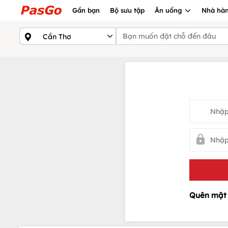
Gần bạn
Bộ sưu tập
Ăn uống
Nhà hàn