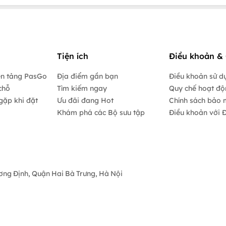
Tiện ích
Điều khoản & 
ền tảng PasGo
Địa điểm gần bạn
Điều khoản sử d
chỗ
Tìm kiếm ngay
Quy chế hoạt đ
gặp khi đặt
Ưu đãi đang Hot
Chính sách bảo 
Khám phá các Bộ sưu tập
Điều khoản với Đ
ương Định, Quận Hai Bà Trưng, Hà Nội