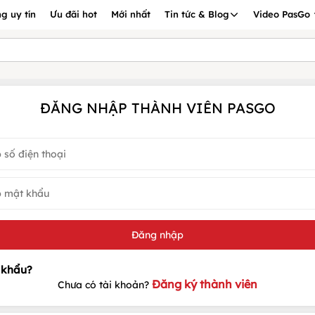
g uy tín
Ưu đãi hot
Mới nhất
Tin tức & Blog
Video PasGo
ĐĂNG NHẬP THÀNH VIÊN PASGO
Đăng ký thành viên
Chưa có tài khoản?