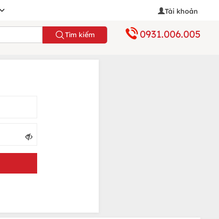
Tài khoản
0931.006.005
Tìm kiếm