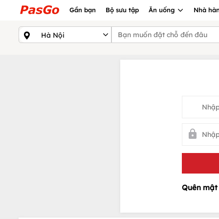
Gần bạn
Bộ sưu tập
Ăn uống
Nhà hàn