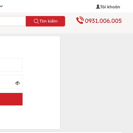
Tài khoản
0931.006.005
Tìm kiếm