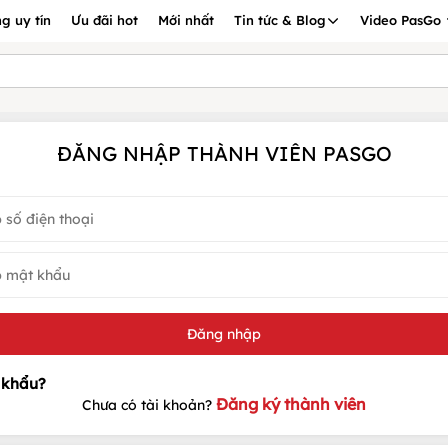
g uy tín
Ưu đãi hot
Mới nhất
Tin tức & Blog
Video PasGo
ĐĂNG NHẬP THÀNH VIÊN PASGO
Đăng ký thành viên
Chưa có tài khoản?