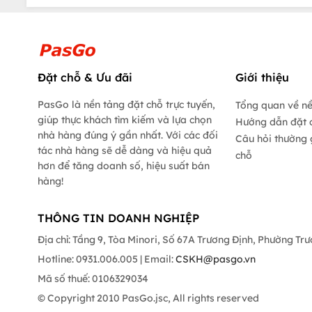
Đặt chỗ & Ưu đãi
Giới thiệu
PasGo là nền tảng đặt chỗ trực tuyến,
Tổng quan về n
giúp thực khách tìm kiếm và lựa chọn
Hướng dẫn đặt 
nhà hàng đúng ý gần nhất. Với các đối
Câu hỏi thường 
tác nhà hàng sẽ dễ dàng và hiệu quả
chỗ
hơn để tăng doanh số, hiệu suất bán
hàng!
THÔNG TIN DOANH NGHIỆP
Địa chỉ: Tầng 9, Tòa Minori, Số 67A Trương Định, Phường Tr
Hotline: 0931.006.005 | Email:
CSKH@pasgo.vn
Mã số thuế: 0106329034
© Copyright 2010 PasGo.jsc, All rights reserved