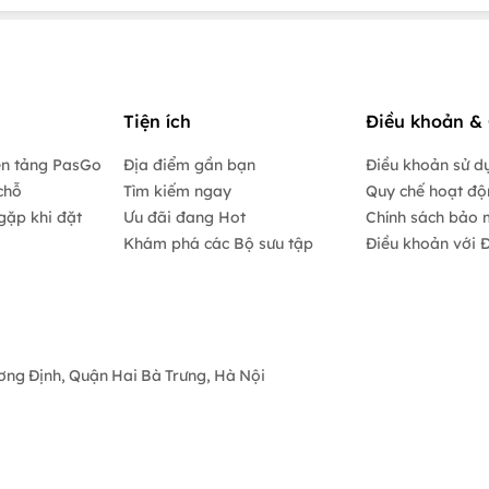
Tiện ích
Điều khoản & 
ền tảng PasGo
Địa điểm gần bạn
Điều khoản sử d
chỗ
Tìm kiếm ngay
Quy chế hoạt đ
gặp khi đặt
Ưu đãi đang Hot
Chính sách bảo 
Khám phá các Bộ sưu tập
Điều khoản với Đ
ương Định, Quận Hai Bà Trưng, Hà Nội