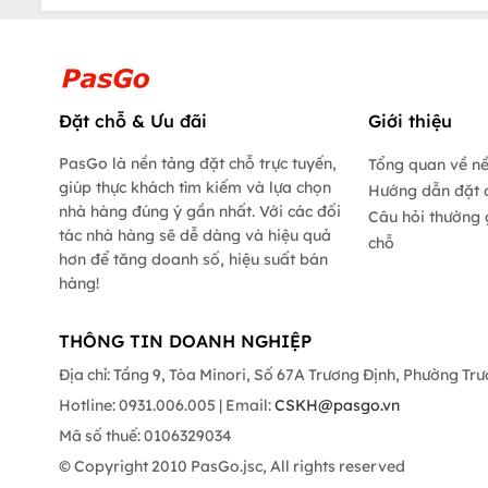
Đặt chỗ & Ưu đãi
Giới thiệu
PasGo là nền tảng đặt chỗ trực tuyến,
Tổng quan về n
giúp thực khách tìm kiếm và lựa chọn
Hướng dẫn đặt 
nhà hàng đúng ý gần nhất. Với các đối
Câu hỏi thường 
tác nhà hàng sẽ dễ dàng và hiệu quả
chỗ
hơn để tăng doanh số, hiệu suất bán
hàng!
THÔNG TIN DOANH NGHIỆP
Địa chỉ: Tầng 9, Tòa Minori, Số 67A Trương Định, Phường Tr
Hotline: 0931.006.005 | Email:
CSKH@pasgo.vn
Mã số thuế: 0106329034
© Copyright 2010 PasGo.jsc, All rights reserved