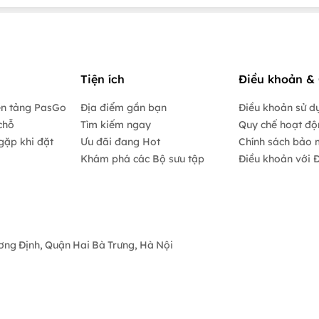
Tiện ích
Điều khoản & 
ền tảng PasGo
Địa điểm gần bạn
Điều khoản sử d
chỗ
Tìm kiếm ngay
Quy chế hoạt đ
gặp khi đặt
Ưu đãi đang Hot
Chính sách bảo 
Khám phá các Bộ sưu tập
Điều khoản với Đ
ương Định, Quận Hai Bà Trưng, Hà Nội