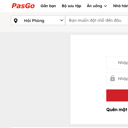
Gần bạn
Bộ sưu tập
Ăn uống
Nhà hàn