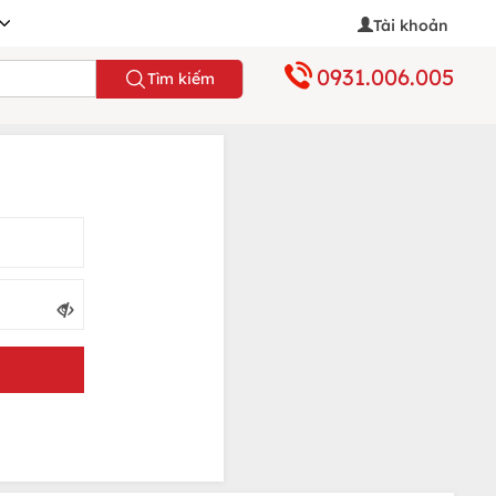
Tài khoản
0931.006.005
Tìm kiếm