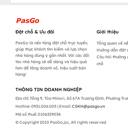
Đặt chỗ & Ưu đãi
Giới thiệu
PasGo là nền tảng đặt chỗ trực tuyến,
Tổng quan về n
giúp thực khách tìm kiếm và lựa chọn
Hướng dẫn đặt 
nhà hàng đúng ý gần nhất. Với các đối
Câu hỏi thường 
tác nhà hàng sẽ dễ dàng và hiệu quả
chỗ
hơn để tăng doanh số, hiệu suất bán
hàng!
THÔNG TIN DOANH NGHIỆP
Địa chỉ: Tầng 9, Tòa Minori, Số 67A Trương Định, Phường Tr
Hotline: 0931.006.005 | Email:
CSKH@pasgo.vn
Mã số thuế: 0106329034
© Copyright 2010 PasGo.jsc, All rights reserved