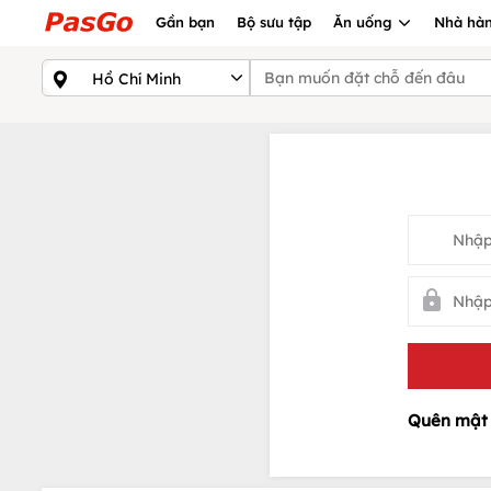
Gần bạn
Bộ sưu tập
Ăn uống
Nhà hàn