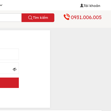
Tài khoản
0931.006.005
Tìm kiếm