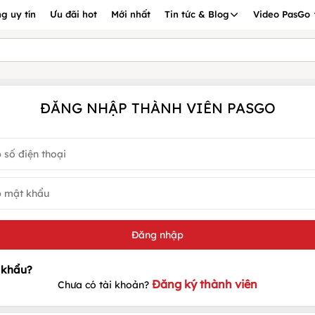
g uy tín
Ưu đãi hot
Mới nhất
Tin tức & Blog
Video PasGo
ĐĂNG NHẬP THÀNH VIÊN PASGO
Đăng ký thành viên
Chưa có tài khoản?