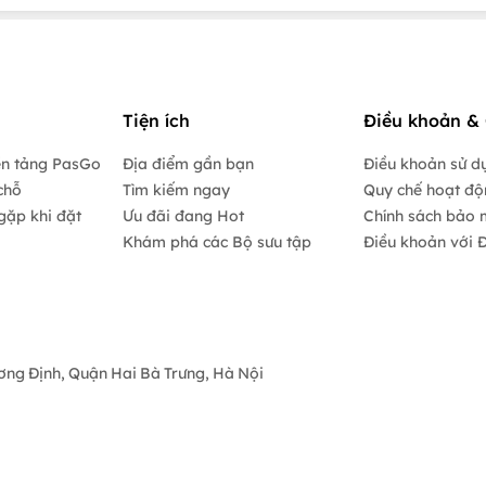
Tiện ích
Điều khoản & 
ền tảng PasGo
Địa điểm gần bạn
Điều khoản sử d
chỗ
Tìm kiếm ngay
Quy chế hoạt đ
gặp khi đặt
Ưu đãi đang Hot
Chính sách bảo 
Khám phá các Bộ sưu tập
Điều khoản với Đ
ương Định, Quận Hai Bà Trưng, Hà Nội