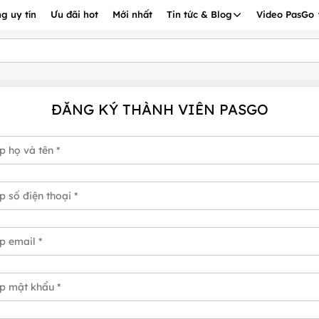
g uy tín
Ưu đãi hot
Mới nhất
Tin tức & Blog
Video PasGo
ĐĂNG KÝ THÀNH VIÊN PASGO