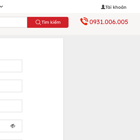
Tài khoản
0931.006.005
Tìm kiếm