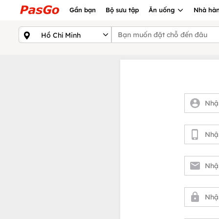
Gần bạn
Bộ sưu tập
Ăn uống
Nhà hàn