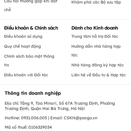
Câu hỏi thường gặp khi đặt
Khám phá các Bộ sưu tập
chỗ
Điều khoản & Chính sách
Dành cho Kinh doanh
Điều khoản sử dụng
Trung tâm hỗ trợ Đối tác
Quy chế hoạt động
Hướng dẫn nhà hàng hợp
tác
Chính sách bảo mật thông
tin
Nhà hàng đăng ký hợp tác
Điều khoản với Đối tác
Liên hệ về Đầu tư & Hợp tác
Thông tin doanh nghiệp
Địa chỉ: Tầng 9, Tòa Minori, Số 67A Trương Định, Phường
Trương Định, Quận Hai Bà Trưng, Hà Nội
Hotline: 0931.006.005 | Email:
CSKH@pasgo.vn
Mã số thuế: 0106329034