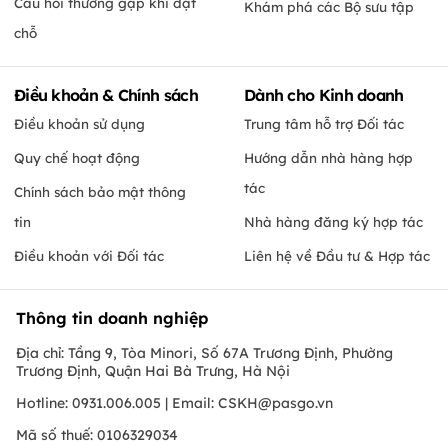
Câu hỏi thường gặp khi đặt
Khám phá các Bộ sưu tập
chỗ
Điều khoản & Chính sách
Dành cho Kinh doanh
Điều khoản sử dụng
Trung tâm hỗ trợ Đối tác
Quy chế hoạt động
Hướng dẫn nhà hàng hợp
tác
Chính sách bảo mật thông
tin
Nhà hàng đăng ký hợp tác
Điều khoản với Đối tác
Liên hệ về Đầu tư & Hợp tác
Thông tin doanh nghiệp
Địa chỉ: Tầng 9, Tòa Minori, Số 67A Trương Định, Phường
Trương Định, Quận Hai Bà Trưng, Hà Nội
Hotline: 0931.006.005 | Email:
CSKH@pasgo.vn
Mã số thuế: 0106329034