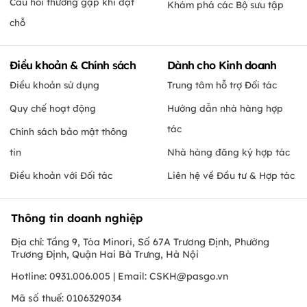
Câu hỏi thường gặp khi đặt
Khám phá các Bộ sưu tập
chỗ
Điều khoản & Chính sách
Dành cho Kinh doanh
Điều khoản sử dụng
Trung tâm hỗ trợ Đối tác
Quy chế hoạt động
Hướng dẫn nhà hàng hợp
tác
Chính sách bảo mật thông
tin
Nhà hàng đăng ký hợp tác
Điều khoản với Đối tác
Liên hệ về Đầu tư & Hợp tác
Thông tin doanh nghiệp
Địa chỉ: Tầng 9, Tòa Minori, Số 67A Trương Định, Phường
Trương Định, Quận Hai Bà Trưng, Hà Nội
Hotline: 0931.006.005 | Email:
CSKH@pasgo.vn
Mã số thuế: 0106329034