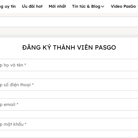
g uy tín
Ưu đãi hot
Mới nhất
Tin tức & Blog
Video PasGo
ĐĂNG KÝ THÀNH VIÊN PASGO