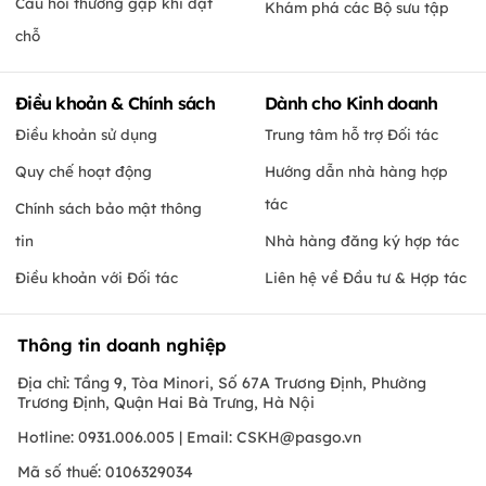
Câu hỏi thường gặp khi đặt
Khám phá các Bộ sưu tập
chỗ
Điều khoản & Chính sách
Dành cho Kinh doanh
Điều khoản sử dụng
Trung tâm hỗ trợ Đối tác
Quy chế hoạt động
Hướng dẫn nhà hàng hợp
tác
Chính sách bảo mật thông
tin
Nhà hàng đăng ký hợp tác
Điều khoản với Đối tác
Liên hệ về Đầu tư & Hợp tác
Thông tin doanh nghiệp
Địa chỉ: Tầng 9, Tòa Minori, Số 67A Trương Định, Phường
Trương Định, Quận Hai Bà Trưng, Hà Nội
Hotline: 0931.006.005 | Email:
CSKH@pasgo.vn
Mã số thuế: 0106329034