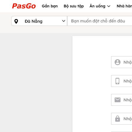
Gần bạn
Bộ sưu tập
Ăn uống
Nhà hàn