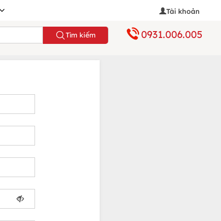
Tài khoản
0931.006.005
Tìm kiếm