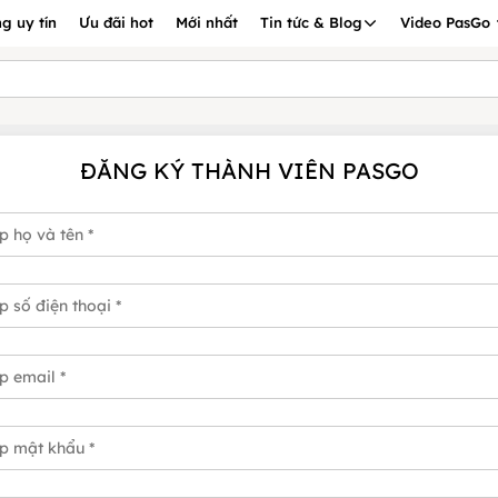
g uy tín
Ưu đãi hot
Mới nhất
Tin tức & Blog
Video PasGo
ĐĂNG KÝ THÀNH VIÊN PASGO