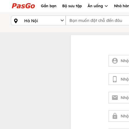
Gần bạn
Bộ sưu tập
Ăn uống
Nhà hàn