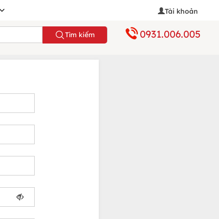
Tài khoản
0931.006.005
Tìm kiếm