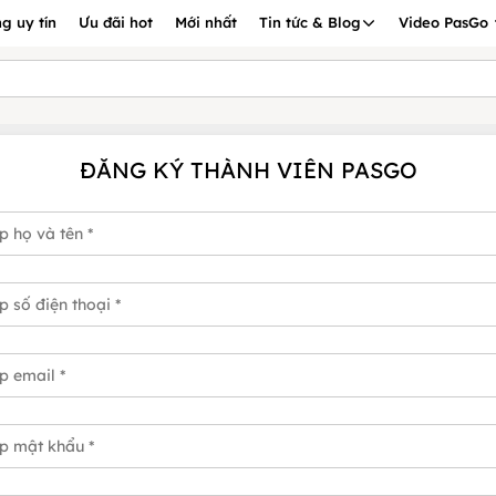
g uy tín
Ưu đãi hot
Mới nhất
Tin tức & Blog
Video PasGo
ĐĂNG KÝ THÀNH VIÊN PASGO