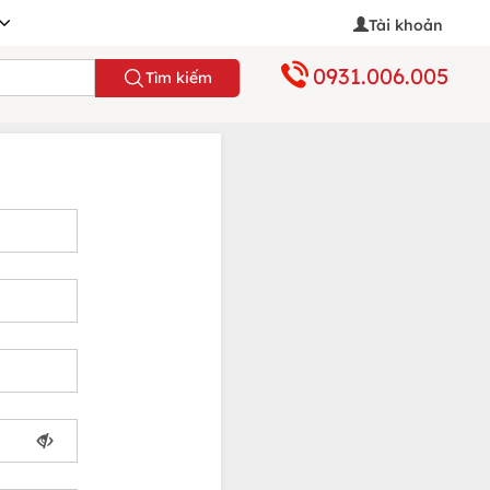
Tài khoản
0931.006.005
Tìm kiếm