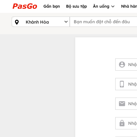
Gần bạn
Bộ sưu tập
Ăn uống
Nhà hàn