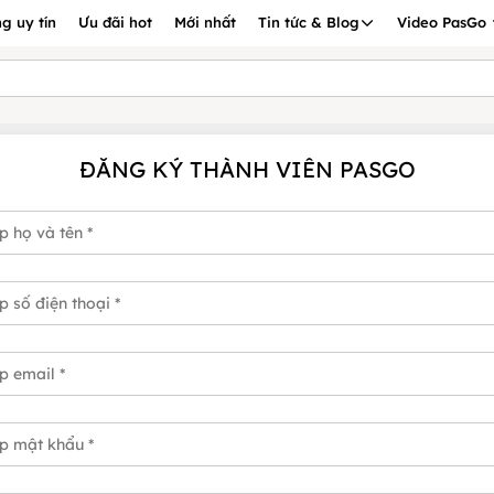
g uy tín
Ưu đãi hot
Mới nhất
Tin tức & Blog
Video PasGo
ĐĂNG KÝ THÀNH VIÊN PASGO