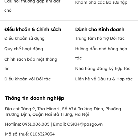
Câu hỏi thường gặp khi đặt
Khám phá các Bộ sưu tập
chỗ
Điều khoản & Chính sách
Dành cho Kinh doanh
Điều khoản sử dụng
Trung tâm hỗ trợ Đối tác
Quy chế hoạt động
Hướng dẫn nhà hàng hợp
tác
Chính sách bảo mật thông
tin
Nhà hàng đăng ký hợp tác
Điều khoản với Đối tác
Liên hệ về Đầu tư & Hợp tác
Thông tin doanh nghiệp
Địa chỉ: Tầng 9, Tòa Minori, Số 67A Trương Định, Phường
Trương Định, Quận Hai Bà Trưng, Hà Nội
Hotline: 0931.006.005 | Email:
CSKH@pasgo.vn
Mã số thuế: 0106329034