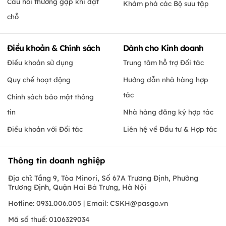
Câu hỏi thường gặp khi đặt
Khám phá các Bộ sưu tập
chỗ
Điều khoản & Chính sách
Dành cho Kinh doanh
Điều khoản sử dụng
Trung tâm hỗ trợ Đối tác
Quy chế hoạt động
Hướng dẫn nhà hàng hợp
tác
Chính sách bảo mật thông
tin
Nhà hàng đăng ký hợp tác
Điều khoản với Đối tác
Liên hệ về Đầu tư & Hợp tác
Thông tin doanh nghiệp
Địa chỉ: Tầng 9, Tòa Minori, Số 67A Trương Định, Phường
Trương Định, Quận Hai Bà Trưng, Hà Nội
Hotline: 0931.006.005 | Email:
CSKH@pasgo.vn
Mã số thuế: 0106329034