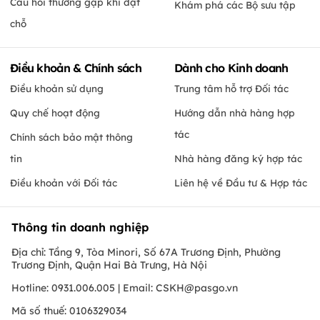
Câu hỏi thường gặp khi đặt
Khám phá các Bộ sưu tập
chỗ
Điều khoản & Chính sách
Dành cho Kinh doanh
Điều khoản sử dụng
Trung tâm hỗ trợ Đối tác
Quy chế hoạt động
Hướng dẫn nhà hàng hợp
tác
Chính sách bảo mật thông
tin
Nhà hàng đăng ký hợp tác
Điều khoản với Đối tác
Liên hệ về Đầu tư & Hợp tác
Thông tin doanh nghiệp
Địa chỉ: Tầng 9, Tòa Minori, Số 67A Trương Định, Phường
Trương Định, Quận Hai Bà Trưng, Hà Nội
Hotline: 0931.006.005 | Email:
CSKH@pasgo.vn
Mã số thuế: 0106329034