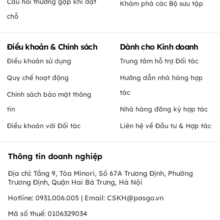
Câu hỏi thường gặp khi đặt
Khám phá các Bộ sưu tập
chỗ
Điều khoản & Chính sách
Dành cho Kinh doanh
Điều khoản sử dụng
Trung tâm hỗ trợ Đối tác
Quy chế hoạt động
Hướng dẫn nhà hàng hợp
tác
Chính sách bảo mật thông
tin
Nhà hàng đăng ký hợp tác
Điều khoản với Đối tác
Liên hệ về Đầu tư & Hợp tác
Thông tin doanh nghiệp
Địa chỉ: Tầng 9, Tòa Minori, Số 67A Trương Định, Phường
Trương Định, Quận Hai Bà Trưng, Hà Nội
Hotline: 0931.006.005 | Email:
CSKH@pasgo.vn
Mã số thuế: 0106329034