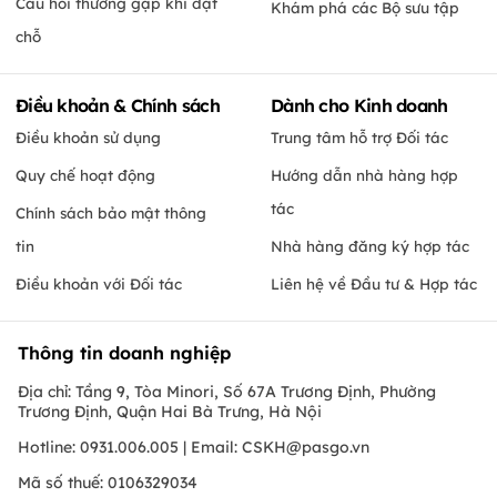
Câu hỏi thường gặp khi đặt
Khám phá các Bộ sưu tập
chỗ
Điều khoản & Chính sách
Dành cho Kinh doanh
Điều khoản sử dụng
Trung tâm hỗ trợ Đối tác
Quy chế hoạt động
Hướng dẫn nhà hàng hợp
tác
Chính sách bảo mật thông
tin
Nhà hàng đăng ký hợp tác
Điều khoản với Đối tác
Liên hệ về Đầu tư & Hợp tác
Thông tin doanh nghiệp
Địa chỉ: Tầng 9, Tòa Minori, Số 67A Trương Định, Phường
Trương Định, Quận Hai Bà Trưng, Hà Nội
Hotline: 0931.006.005 | Email:
CSKH@pasgo.vn
Mã số thuế: 0106329034