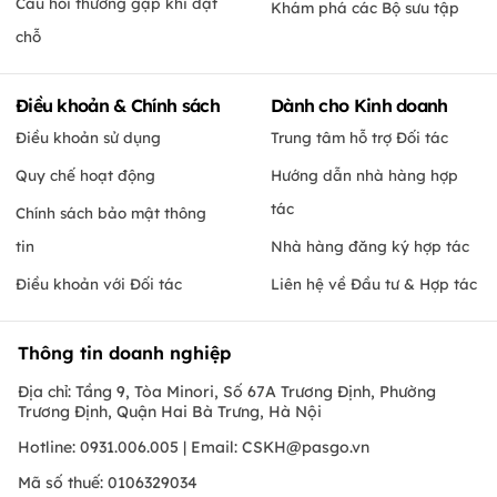
Câu hỏi thường gặp khi đặt
Khám phá các Bộ sưu tập
chỗ
Điều khoản & Chính sách
Dành cho Kinh doanh
Điều khoản sử dụng
Trung tâm hỗ trợ Đối tác
Quy chế hoạt động
Hướng dẫn nhà hàng hợp
tác
Chính sách bảo mật thông
tin
Nhà hàng đăng ký hợp tác
Điều khoản với Đối tác
Liên hệ về Đầu tư & Hợp tác
Thông tin doanh nghiệp
Địa chỉ: Tầng 9, Tòa Minori, Số 67A Trương Định, Phường
Trương Định, Quận Hai Bà Trưng, Hà Nội
Hotline: 0931.006.005 | Email:
CSKH@pasgo.vn
Mã số thuế: 0106329034