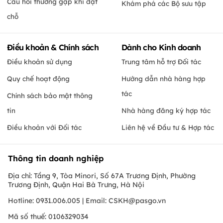
Câu hỏi thường gặp khi đặt
Khám phá các Bộ sưu tập
chỗ
Điều khoản & Chính sách
Dành cho Kinh doanh
Điều khoản sử dụng
Trung tâm hỗ trợ Đối tác
Quy chế hoạt động
Hướng dẫn nhà hàng hợp
tác
Chính sách bảo mật thông
tin
Nhà hàng đăng ký hợp tác
Điều khoản với Đối tác
Liên hệ về Đầu tư & Hợp tác
Thông tin doanh nghiệp
Địa chỉ: Tầng 9, Tòa Minori, Số 67A Trương Định, Phường
Trương Định, Quận Hai Bà Trưng, Hà Nội
Hotline: 0931.006.005 | Email:
CSKH@pasgo.vn
Mã số thuế: 0106329034