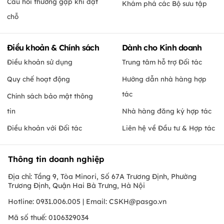
Câu hỏi thường gặp khi đặt
Khám phá các Bộ sưu tập
chỗ
Điều khoản & Chính sách
Dành cho Kinh doanh
Điều khoản sử dụng
Trung tâm hỗ trợ Đối tác
Quy chế hoạt động
Hướng dẫn nhà hàng hợp
tác
Chính sách bảo mật thông
tin
Nhà hàng đăng ký hợp tác
Điều khoản với Đối tác
Liên hệ về Đầu tư & Hợp tác
Thông tin doanh nghiệp
Địa chỉ: Tầng 9, Tòa Minori, Số 67A Trương Định, Phường
Trương Định, Quận Hai Bà Trưng, Hà Nội
Hotline: 0931.006.005 | Email:
CSKH@pasgo.vn
Mã số thuế: 0106329034