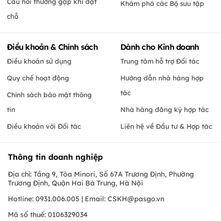
Câu hỏi thường gặp khi đặt
Khám phá các Bộ sưu tập
chỗ
Điều khoản & Chính sách
Dành cho Kinh doanh
Điều khoản sử dụng
Trung tâm hỗ trợ Đối tác
Quy chế hoạt động
Hướng dẫn nhà hàng hợp
tác
Chính sách bảo mật thông
tin
Nhà hàng đăng ký hợp tác
Điều khoản với Đối tác
Liên hệ về Đầu tư & Hợp tác
Thông tin doanh nghiệp
Địa chỉ: Tầng 9, Tòa Minori, Số 67A Trương Định, Phường
Trương Định, Quận Hai Bà Trưng, Hà Nội
Hotline: 0931.006.005 | Email:
CSKH@pasgo.vn
Mã số thuế: 0106329034