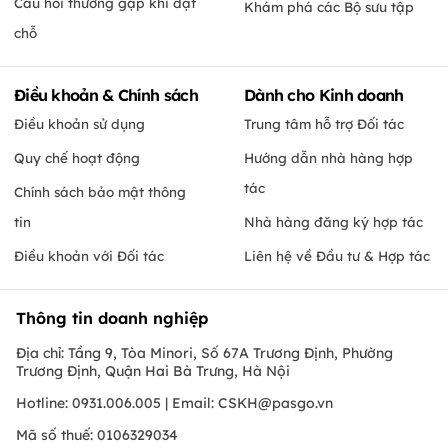
Câu hỏi thường gặp khi đặt
Khám phá các Bộ sưu tập
chỗ
Điều khoản & Chính sách
Dành cho Kinh doanh
Điều khoản sử dụng
Trung tâm hỗ trợ Đối tác
Quy chế hoạt động
Hướng dẫn nhà hàng hợp
tác
Chính sách bảo mật thông
tin
Nhà hàng đăng ký hợp tác
Điều khoản với Đối tác
Liên hệ về Đầu tư & Hợp tác
Thông tin doanh nghiệp
Địa chỉ: Tầng 9, Tòa Minori, Số 67A Trương Định, Phường
Trương Định, Quận Hai Bà Trưng, Hà Nội
Hotline: 0931.006.005 | Email:
CSKH@pasgo.vn
Mã số thuế: 0106329034