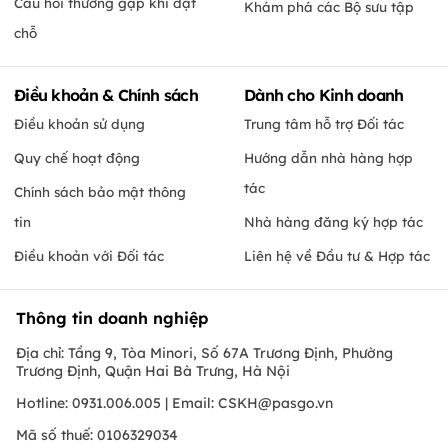
Câu hỏi thường gặp khi đặt
Khám phá các Bộ sưu tập
chỗ
Điều khoản & Chính sách
Dành cho Kinh doanh
Điều khoản sử dụng
Trung tâm hỗ trợ Đối tác
Quy chế hoạt động
Hướng dẫn nhà hàng hợp
tác
Chính sách bảo mật thông
tin
Nhà hàng đăng ký hợp tác
Điều khoản với Đối tác
Liên hệ về Đầu tư & Hợp tác
Thông tin doanh nghiệp
Địa chỉ: Tầng 9, Tòa Minori, Số 67A Trương Định, Phường
Trương Định, Quận Hai Bà Trưng, Hà Nội
Hotline: 0931.006.005 | Email:
CSKH@pasgo.vn
Mã số thuế: 0106329034