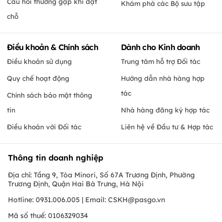
Câu hỏi thường gặp khi đặt
Khám phá các Bộ sưu tập
chỗ
Điều khoản & Chính sách
Dành cho Kinh doanh
Điều khoản sử dụng
Trung tâm hỗ trợ Đối tác
Quy chế hoạt động
Hướng dẫn nhà hàng hợp
tác
Chính sách bảo mật thông
tin
Nhà hàng đăng ký hợp tác
Điều khoản với Đối tác
Liên hệ về Đầu tư & Hợp tác
Thông tin doanh nghiệp
Địa chỉ: Tầng 9, Tòa Minori, Số 67A Trương Định, Phường
Trương Định, Quận Hai Bà Trưng, Hà Nội
Hotline: 0931.006.005 | Email:
CSKH@pasgo.vn
Mã số thuế: 0106329034