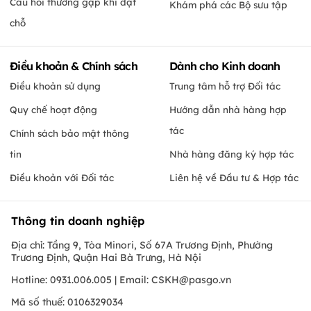
Câu hỏi thường gặp khi đặt
Khám phá các Bộ sưu tập
chỗ
Điều khoản & Chính sách
Dành cho Kinh doanh
Điều khoản sử dụng
Trung tâm hỗ trợ Đối tác
Quy chế hoạt động
Hướng dẫn nhà hàng hợp
tác
Chính sách bảo mật thông
tin
Nhà hàng đăng ký hợp tác
Điều khoản với Đối tác
Liên hệ về Đầu tư & Hợp tác
Thông tin doanh nghiệp
Địa chỉ: Tầng 9, Tòa Minori, Số 67A Trương Định, Phường
Trương Định, Quận Hai Bà Trưng, Hà Nội
Hotline: 0931.006.005 | Email:
CSKH@pasgo.vn
Mã số thuế: 0106329034