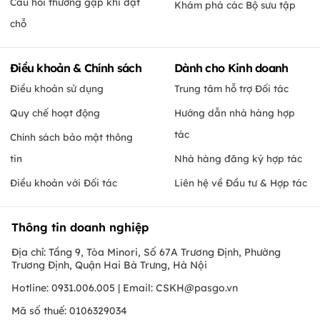
Câu hỏi thường gặp khi đặt
Khám phá các Bộ sưu tập
chỗ
Điều khoản & Chính sách
Dành cho Kinh doanh
Điều khoản sử dụng
Trung tâm hỗ trợ Đối tác
Quy chế hoạt động
Hướng dẫn nhà hàng hợp
tác
Chính sách bảo mật thông
tin
Nhà hàng đăng ký hợp tác
Điều khoản với Đối tác
Liên hệ về Đầu tư & Hợp tác
Thông tin doanh nghiệp
Địa chỉ: Tầng 9, Tòa Minori, Số 67A Trương Định, Phường
Trương Định, Quận Hai Bà Trưng, Hà Nội
Hotline: 0931.006.005 | Email:
CSKH@pasgo.vn
Mã số thuế: 0106329034