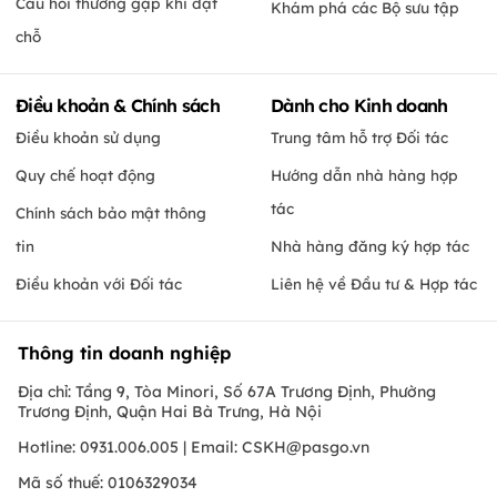
Câu hỏi thường gặp khi đặt
Khám phá các Bộ sưu tập
chỗ
Điều khoản & Chính sách
Dành cho Kinh doanh
Điều khoản sử dụng
Trung tâm hỗ trợ Đối tác
Quy chế hoạt động
Hướng dẫn nhà hàng hợp
tác
Chính sách bảo mật thông
tin
Nhà hàng đăng ký hợp tác
Điều khoản với Đối tác
Liên hệ về Đầu tư & Hợp tác
Thông tin doanh nghiệp
Địa chỉ: Tầng 9, Tòa Minori, Số 67A Trương Định, Phường
Trương Định, Quận Hai Bà Trưng, Hà Nội
Hotline: 0931.006.005 | Email:
CSKH@pasgo.vn
Mã số thuế: 0106329034