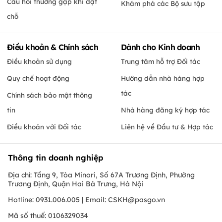
Câu hỏi thường gặp khi đặt
Khám phá các Bộ sưu tập
chỗ
Điều khoản & Chính sách
Dành cho Kinh doanh
Điều khoản sử dụng
Trung tâm hỗ trợ Đối tác
Quy chế hoạt động
Hướng dẫn nhà hàng hợp
tác
Chính sách bảo mật thông
tin
Nhà hàng đăng ký hợp tác
Điều khoản với Đối tác
Liên hệ về Đầu tư & Hợp tác
Thông tin doanh nghiệp
Địa chỉ: Tầng 9, Tòa Minori, Số 67A Trương Định, Phường
Trương Định, Quận Hai Bà Trưng, Hà Nội
Hotline: 0931.006.005 | Email:
CSKH@pasgo.vn
Mã số thuế: 0106329034