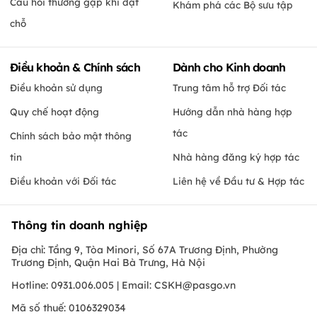
Câu hỏi thường gặp khi đặt
Khám phá các Bộ sưu tập
chỗ
Điều khoản & Chính sách
Dành cho Kinh doanh
Điều khoản sử dụng
Trung tâm hỗ trợ Đối tác
Quy chế hoạt động
Hướng dẫn nhà hàng hợp
tác
Chính sách bảo mật thông
tin
Nhà hàng đăng ký hợp tác
Điều khoản với Đối tác
Liên hệ về Đầu tư & Hợp tác
Thông tin doanh nghiệp
Địa chỉ: Tầng 9, Tòa Minori, Số 67A Trương Định, Phường
Trương Định, Quận Hai Bà Trưng, Hà Nội
Hotline: 0931.006.005 | Email:
CSKH@pasgo.vn
Mã số thuế: 0106329034