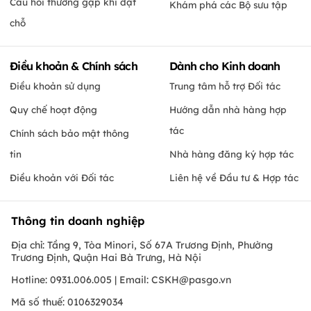
Câu hỏi thường gặp khi đặt
Khám phá các Bộ sưu tập
chỗ
Điều khoản & Chính sách
Dành cho Kinh doanh
Điều khoản sử dụng
Trung tâm hỗ trợ Đối tác
Quy chế hoạt động
Hướng dẫn nhà hàng hợp
tác
Chính sách bảo mật thông
tin
Nhà hàng đăng ký hợp tác
Điều khoản với Đối tác
Liên hệ về Đầu tư & Hợp tác
Thông tin doanh nghiệp
Địa chỉ: Tầng 9, Tòa Minori, Số 67A Trương Định, Phường
Trương Định, Quận Hai Bà Trưng, Hà Nội
Hotline: 0931.006.005 | Email:
CSKH@pasgo.vn
Mã số thuế: 0106329034