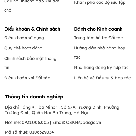
Câu hỏi thường gặp khi đặt
Khám phá các Bộ sưu tập
chỗ
Điều khoản & Chính sách
Dành cho Kinh doanh
Điều khoản sử dụng
Trung tâm hỗ trợ Đối tác
Quy chế hoạt động
Hướng dẫn nhà hàng hợp
tác
Chính sách bảo mật thông
tin
Nhà hàng đăng ký hợp tác
Điều khoản với Đối tác
Liên hệ về Đầu tư & Hợp tác
Thông tin doanh nghiệp
Địa chỉ: Tầng 9, Tòa Minori, Số 67A Trương Định, Phường
Trương Định, Quận Hai Bà Trưng, Hà Nội
Hotline: 0931.006.005 | Email:
CSKH@pasgo.vn
Mã số thuế: 0106329034