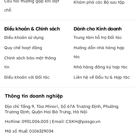
Câu hỏi thường gặp khi đặt
Khám phá các Bộ sưu tập
chỗ
Điều khoản & Chính sách
Dành cho Kinh doanh
Điều khoản sử dụng
Trung tâm hỗ trợ Đối tác
Quy chế hoạt động
Hướng dẫn nhà hàng hợp
tác
Chính sách bảo mật thông
tin
Nhà hàng đăng ký hợp tác
Điều khoản với Đối tác
Liên hệ về Đầu tư & Hợp tác
Thông tin doanh nghiệp
Địa chỉ: Tầng 9, Tòa Minori, Số 67A Trương Định, Phường
Trương Định, Quận Hai Bà Trưng, Hà Nội
Hotline: 0931.006.005 | Email:
CSKH@pasgo.vn
Mã số thuế: 0106329034