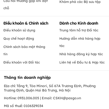
Câu hỏi thường gặp khi đặt
Khám phá các Bộ sưu tập
chỗ
Điều khoản & Chính sách
Dành cho Kinh doanh
Điều khoản sử dụng
Trung tâm hỗ trợ Đối tác
Quy chế hoạt động
Hướng dẫn nhà hàng hợp
tác
Chính sách bảo mật thông
tin
Nhà hàng đăng ký hợp tác
Điều khoản với Đối tác
Liên hệ về Đầu tư & Hợp tác
Thông tin doanh nghiệp
Địa chỉ: Tầng 9, Tòa Minori, Số 67A Trương Định, Phường
Trương Định, Quận Hai Bà Trưng, Hà Nội
Hotline: 0931.006.005 | Email:
CSKH@pasgo.vn
Mã số thuế: 0106329034