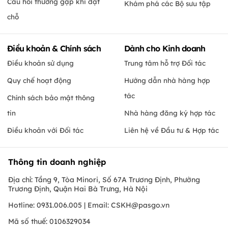
Câu hỏi thường gặp khi đặt
Khám phá các Bộ sưu tập
chỗ
Điều khoản & Chính sách
Dành cho Kinh doanh
Điều khoản sử dụng
Trung tâm hỗ trợ Đối tác
Quy chế hoạt động
Hướng dẫn nhà hàng hợp
tác
Chính sách bảo mật thông
tin
Nhà hàng đăng ký hợp tác
Điều khoản với Đối tác
Liên hệ về Đầu tư & Hợp tác
Thông tin doanh nghiệp
Địa chỉ: Tầng 9, Tòa Minori, Số 67A Trương Định, Phường
Trương Định, Quận Hai Bà Trưng, Hà Nội
Hotline: 0931.006.005 | Email:
CSKH@pasgo.vn
Mã số thuế: 0106329034