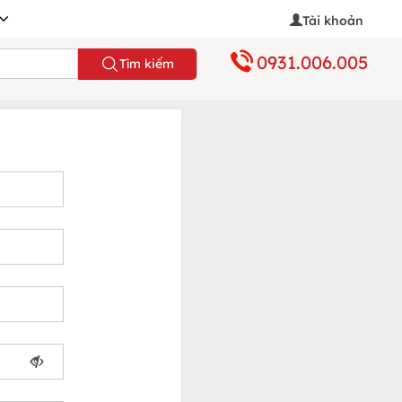
Tài khoản
0931.006.005
Tìm kiếm