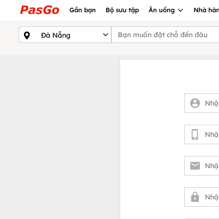
Gần bạn
Bộ sưu tập
Ăn uống
Nhà hàn