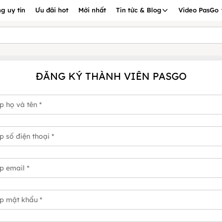
g uy tín
Ưu đãi hot
Mới nhất
Tin tức & Blog
Video PasGo
ĐĂNG KÝ THÀNH VIÊN PASGO