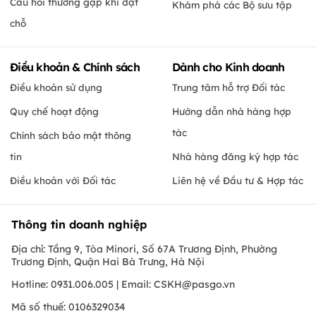
Câu hỏi thường gặp khi đặt
Khám phá các Bộ sưu tập
chỗ
Điều khoản & Chính sách
Dành cho Kinh doanh
Điều khoản sử dụng
Trung tâm hỗ trợ Đối tác
Quy chế hoạt động
Hướng dẫn nhà hàng hợp
tác
Chính sách bảo mật thông
tin
Nhà hàng đăng ký hợp tác
Điều khoản với Đối tác
Liên hệ về Đầu tư & Hợp tác
Thông tin doanh nghiệp
Địa chỉ: Tầng 9, Tòa Minori, Số 67A Trương Định, Phường
Trương Định, Quận Hai Bà Trưng, Hà Nội
Hotline: 0931.006.005 | Email:
CSKH@pasgo.vn
Mã số thuế: 0106329034