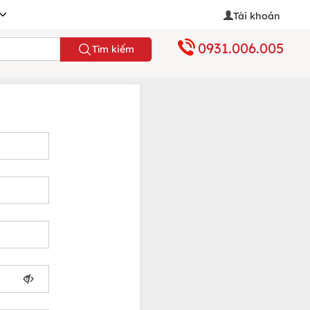
Tài khoản
0931.006.005
Tìm kiếm