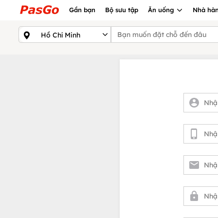
Gần bạn
Bộ sưu tập
Ăn uống
Nhà hàn