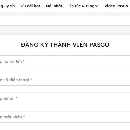
g uy tín
Ưu đãi hot
Mới nhất
Tin tức & Blog
Video PasGo
ĐĂNG KÝ THÀNH VIÊN PASGO