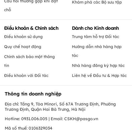
Câu hỏi thường gặp khi đặt
Khám phá các Bộ sưu tập
chỗ
Điều khoản & Chính sách
Dành cho Kinh doanh
Điều khoản sử dụng
Trung tâm hỗ trợ Đối tác
Quy chế hoạt động
Hướng dẫn nhà hàng hợp
tác
Chính sách bảo mật thông
tin
Nhà hàng đăng ký hợp tác
Điều khoản với Đối tác
Liên hệ về Đầu tư & Hợp tác
Thông tin doanh nghiệp
Địa chỉ: Tầng 9, Tòa Minori, Số 67A Trương Định, Phường
Trương Định, Quận Hai Bà Trưng, Hà Nội
Hotline: 0931.006.005 | Email:
CSKH@pasgo.vn
Mã số thuế: 0106329034