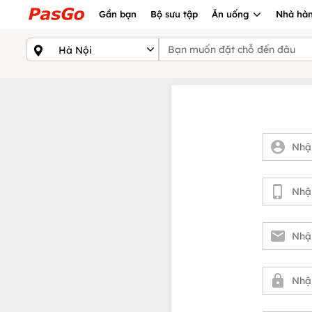
Gần bạn
Bộ sưu tập
Ăn uống
Nhà hàn