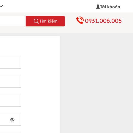
Tài khoản
0931.006.005
Tìm kiếm