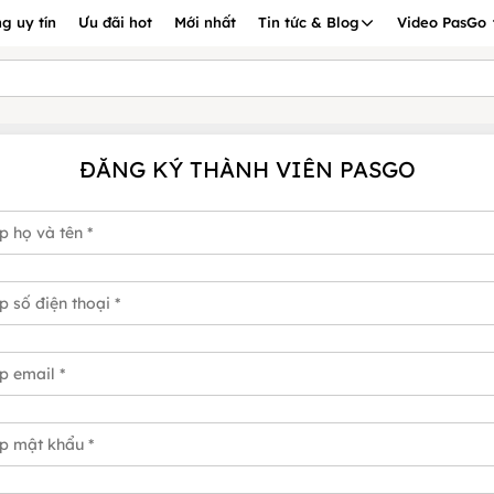
g uy tín
Ưu đãi hot
Mới nhất
Tin tức & Blog
Video PasGo
ĐĂNG KÝ THÀNH VIÊN PASGO