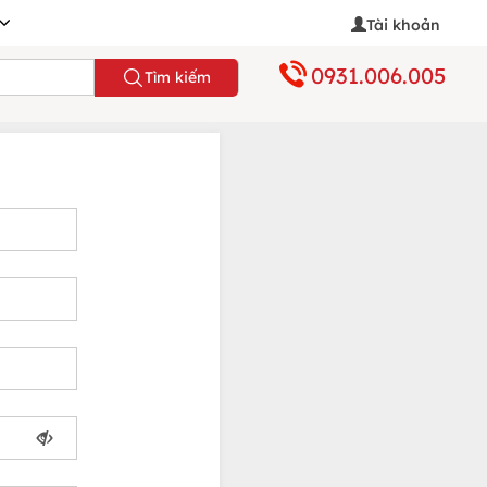
Tài khoản
0931.006.005
Tìm kiếm