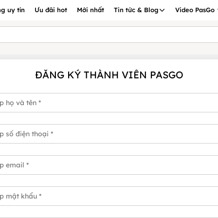
g uy tín
Ưu đãi hot
Mới nhất
Tin tức & Blog
Video PasGo
ĐĂNG KÝ THÀNH VIÊN PASGO