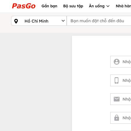
Gần bạn
Bộ sưu tập
Ăn uống
Nhà hàn