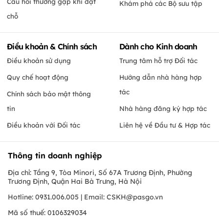
Câu hỏi thường gặp khi đặt
Khám phá các Bộ sưu tập
chỗ
Điều khoản & Chính sách
Dành cho Kinh doanh
Điều khoản sử dụng
Trung tâm hỗ trợ Đối tác
Quy chế hoạt động
Hướng dẫn nhà hàng hợp
tác
Chính sách bảo mật thông
tin
Nhà hàng đăng ký hợp tác
Điều khoản với Đối tác
Liên hệ về Đầu tư & Hợp tác
Thông tin doanh nghiệp
Địa chỉ: Tầng 9, Tòa Minori, Số 67A Trương Định, Phường
Trương Định, Quận Hai Bà Trưng, Hà Nội
Hotline: 0931.006.005 | Email:
CSKH@pasgo.vn
Mã số thuế: 0106329034