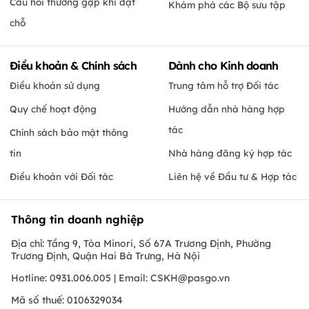
Câu hỏi thường gặp khi đặt
Khám phá các Bộ sưu tập
chỗ
Điều khoản & Chính sách
Dành cho Kinh doanh
Điều khoản sử dụng
Trung tâm hỗ trợ Đối tác
Quy chế hoạt động
Hướng dẫn nhà hàng hợp
tác
Chính sách bảo mật thông
tin
Nhà hàng đăng ký hợp tác
Điều khoản với Đối tác
Liên hệ về Đầu tư & Hợp tác
Thông tin doanh nghiệp
Địa chỉ: Tầng 9, Tòa Minori, Số 67A Trương Định, Phường
Trương Định, Quận Hai Bà Trưng, Hà Nội
Hotline: 0931.006.005 | Email:
CSKH@pasgo.vn
Mã số thuế: 0106329034