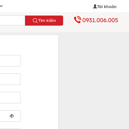
Tài khoản
0931.006.005
Tìm kiếm