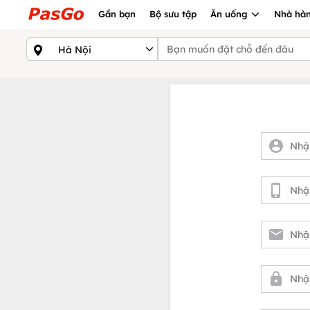
Gần bạn
Bộ sưu tập
Ăn uống
Nhà hàn