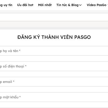
g uy tín
Ưu đãi hot
Mới nhất
Tin tức & Blog
Video PasGo
ĐĂNG KÝ THÀNH VIÊN PASGO