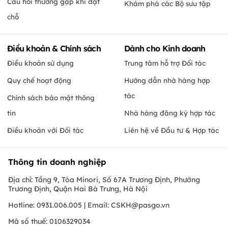
Câu hỏi thường gặp khi đặt
Khám phá các Bộ sưu tập
chỗ
Điều khoản & Chính sách
Dành cho Kinh doanh
Điều khoản sử dụng
Trung tâm hỗ trợ Đối tác
Quy chế hoạt động
Hướng dẫn nhà hàng hợp
tác
Chính sách bảo mật thông
tin
Nhà hàng đăng ký hợp tác
Điều khoản với Đối tác
Liên hệ về Đầu tư & Hợp tác
Thông tin doanh nghiệp
Địa chỉ: Tầng 9, Tòa Minori, Số 67A Trương Định, Phường
Trương Định, Quận Hai Bà Trưng, Hà Nội
Hotline: 0931.006.005 | Email:
CSKH@pasgo.vn
Mã số thuế: 0106329034