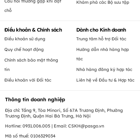
Câu hỏi thường gặp khi đặt
Khám phá các Bộ sưu tập
chỗ
Điều khoản & Chính sách
Dành cho Kinh doanh
Điều khoản sử dụng
Trung tâm hỗ trợ Đối tác
Quy chế hoạt động
Hướng dẫn nhà hàng hợp
tác
Chính sách bảo mật thông
tin
Nhà hàng đăng ký hợp tác
Điều khoản với Đối tác
Liên hệ về Đầu tư & Hợp tác
Thông tin doanh nghiệp
Địa chỉ: Tầng 9, Tòa Minori, Số 67A Trương Định, Phường
Trương Định, Quận Hai Bà Trưng, Hà Nội
Hotline: 0931.006.005 | Email:
CSKH@pasgo.vn
Mã số thuế: 0106329034